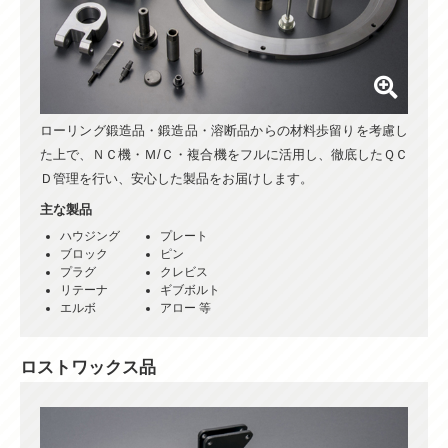
ローリング鍛造品・鍛造品・溶断品からの材料歩留りを考慮し
た上で、ＮＣ機・Ｍ/Ｃ・複合機をフルに活用し、徹底したＱＣ
Ｄ管理を行い、安心した製品をお届けします。
主な製品
ハウジング
プレート
ブロック
ピン
プラグ
クレビス
リテーナ
ギブボルト
エルボ
アロー 等
ロストワックス品